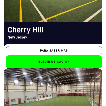
(856) 428-8588
Sáb: 8 h - 22 h; Dom: 7 h -
23 h
EMAIL
cherryhill@sofive.com
Cherry Hill
New Jersey
PARA SABER MÁS
ELEGIR UBICACIÓN
DIRECCIÓN
HORARIO DE
1 Hovtech Blvd, Mt Laurel
APERTURA
Township, NJ 08054
De lunes a viernes
Cómo llegar
10.00 h - 23.00 h
TELÉFONO
Sáb-Dom
(856) 273-2828
De 9.00 a 23.00 horas