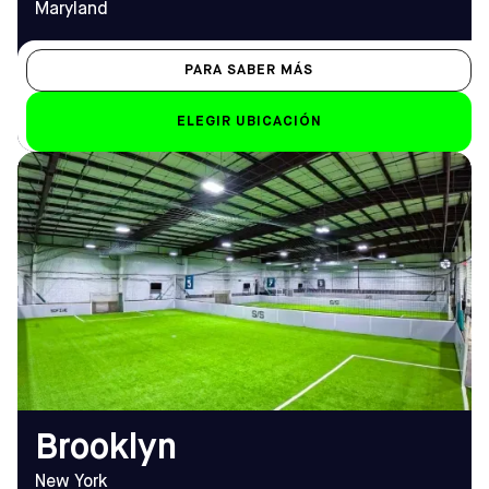
Maryland
PARA SABER MÁS
ELEGIR UBICACIÓN
DIRECCIÓN
HORARIO DE
2015 Pitkin Ave,
APERTURA
Brooklyn, NY 11207
De lunes a viernes
Cómo llegar
De las 12 del mediodía a la 1
TELÉFONO
de la madrugada
(347) 745-7544
Sáb-Dom
de 8.00 a 1.00 horas
EMAIL
brooklyn@sofive.com
Brooklyn
New York