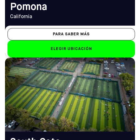
Pomona
California
PARA SABER MÁS
ELEGIR UBICACIÓN
DIRECCIÓN
HORARIO DE
9599 Pinehurst Avenue, South
APERTURA
Gate, CA 90280
De lunes a viernes
Cómo llegar
14.00 h - 23.00 h
TELÉFONO
Sáb-Dom
(323) 923-4650
de 8.00 a 23.00 horas
EMAIL
southgate@sofive.com