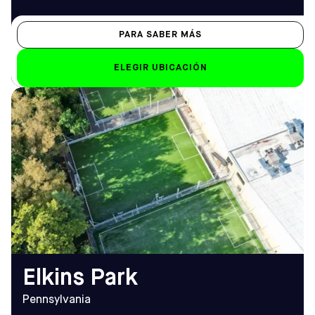
PARA SABER MÁS
ELEGIR UBICACIÓN
DIRECCIÓN
HORARIO DE
46 Church Road, Elkins Park
APERTURA
PA 19027
De lunes a viernes
Cómo llegar
9.00 h - 12.00 h
TELÉFONO
Sáb-Dom
(215) 544-2626
8.00 h - 12.00 h
EMAIL
elkinspark@sofive.com
Elkins Park
Pennsylvania