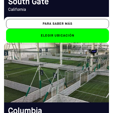
South Gate
California
PARA SABER MÁS
ELEGIR UBICACIÓN
DIRECCIÓN
HORARIO DE
7125 Columbia Gateway Dr Suite
APERTURA
#105, Columbia, MD 21046
De lunes a viernes
Cómo llegar
9.00 a 1.00 horas
TELÉFONO
Sáb-Dom
(410) 505-0595
de 8.00 a 1.00
horas
EMAIL
columbia@sofive.com
Columbia