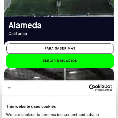
de 8.00 a 23.00 horas
EMAIL
alameda@sofive.com
Alameda
California
PARA SABER MÁS
ELEGIR UBICACIÓN
DIRECCIÓN
HORARIO DE
1721 W 11th St, Upland,
APERTURA
CA 91786
De lunes a viernes
Cómo llegar
9.00 h - 12.00 h
TELÉFONO
Sáb-Dom
This website uses cookies
(909) 985-7903
9.00 h - 22.00 h
We use cookies to personalise content and ads, to
EMAIL