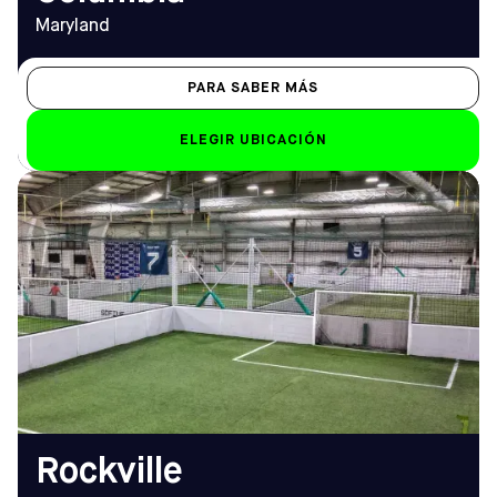
Maryland
PARA SABER MÁS
ELEGIR UBICACIÓN
DIRECCIÓN
HORARIO DE
1008 Westmore Ave,
APERTURA
Rockville, MD 20850
De lunes a viernes
Cómo llegar
9.00 a 1.00 horas
TELÉFONO
Sáb-Dom
(301) 321-8484
de 8.00 a 1.00 horas
EMAIL
rockville@sofive.com
Rockville