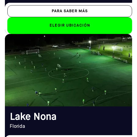
PARA SABER MÁS
ELEGIR UBICACIÓN
DIRECCIÓN
HORARIO DE
12314 Suttner Ave, Orlando,
APERTURA
FL 32827
De lunes a viernes
Cómo llegar
8.00 h - 12.00 h
TELÉFONO
Sáb-Dom
(407) 863-3101
Sáb: 8 h - 23 h; Dom: 8 h -
22 h
EMAIL
lakenona@sofive.com
Lake Nona
Florida