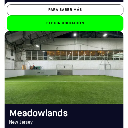
PARA SABER MÁS
ELEGIR UBICACIÓN
DIRECCIÓN
HORARIO DE
2 Palmer Terrace, Carlstadt,
APERTURA
NJ 07072, Estados Unidos
De lunes a viernes
Cómo llegar
De 12:00 a 2:00 (los
viernes a partir de las
TELÉFONO
11:00)
(201) 345-5434
Sáb-Dom
EMAIL
7.00 h - 2.00 h
meadowlands@sofive.com
Meadowlands
New Jersey