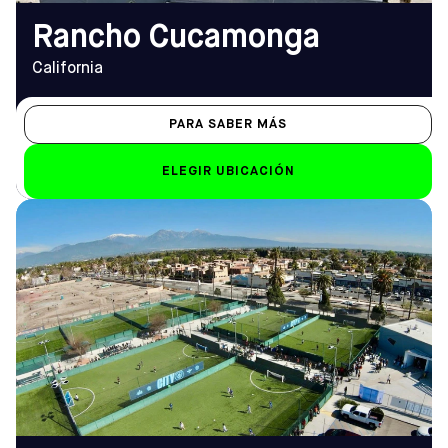
Rancho Cucamonga
California
PARA SABER MÁS
ELEGIR UBICACIÓN
DIRECCIÓN
HORARIO DE
2255 South Garey Avenue,
APERTURA
Pomona, CA 97166
De lunes a viernes
Cómo llegar
14:00 - 22:30
TELÉFONO
Sáb-Dom
(909) 766-2800
de 8.00 a 22.00 horas
EMAIL
pomona@sofive.com