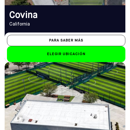
Covina
California
PARA SABER MÁS
ELEGIR UBICACIÓN
DIRECCIÓN
HORARIO DE
11747 Stadium Way, Rancho
APERTURA
Cucamonga, CA 91730
De lunes a viernes
Cómo llegar
14:00 - 23:00 (23:30
TELÉFONO
el viernes)
(909) 774-1130
Sáb-Dom
9.00 h - 22.00 h
EMAIL
ranchocucamonga@sofive.com