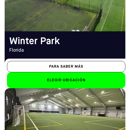
Sáb-Dom
(407) 641-4791
De 8.00 a 23.00 horas (7.00
horas los domingos)
EMAIL
winterpark@sofive.com
Winter Park
Florida
PARA SABER MÁS
ELEGIR UBICACIÓN
DIRECCIÓN
HORARIO DE
650 Kresson Rd, Cherry Hill,
APERTURA
NJ 08034
De lunes a viernes
Cómo llegar
10.00 h - 23.00 h
TELÉFONO
Sáb-Dom