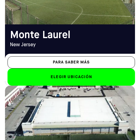
EMAIL
mountlaurel@sofive.com
Monte Laurel
New Jersey
PARA SABER MÁS
ELEGIR UBICACIÓN
DIRECCIÓN
HORARIO DE
800 W Tower Ave, Alameda,
APERTURA
CA 94501
De lunes a viernes
Cómo llegar
8.00 h - 12.00 h (1.00 h
TELÉFONO
los viernes)
(510) 814-4999
Sáb-Dom