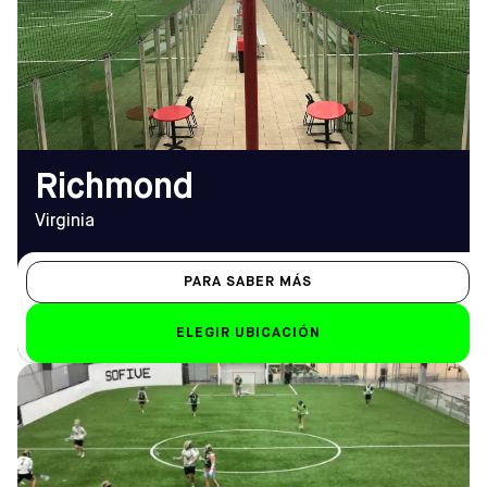
Cómo llegar
10.00 h - 2.00 h
TELÉFONO
Sáb-Dom
(804) 744-4600
Sáb: 8.30 h - 2 h; Dom:
13:00 - 20:00
EMAIL
richmond@sofive.com
Richmond
Virginia
PARA SABER MÁS
ELEGIR UBICACIÓN
DIRECCIÓN
HORARIO DE
2278 N Penn Rd, Hatfield,
APERTURA
PA 19440
De lunes a viernes
Cómo llegar
De 9.00 a 23.00 horas