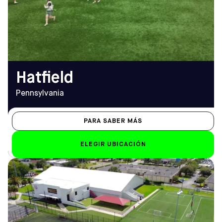
TELÉFONO
Sáb-Dom
(215) 996-1740
De 9.00 a 21.00 horas
EMAIL
hatfield@sofive.com
Hatfield
Pennsylvania
PARA SABER MÁS
ELEGIR UBICACIÓN
DIRECCIÓN
HORARIO DE
825 Courtland St,
APERTURA
Orlando, FL 32804
De lunes a viernes
Cómo llegar
10.00 h - 12.00 h
TELÉFONO