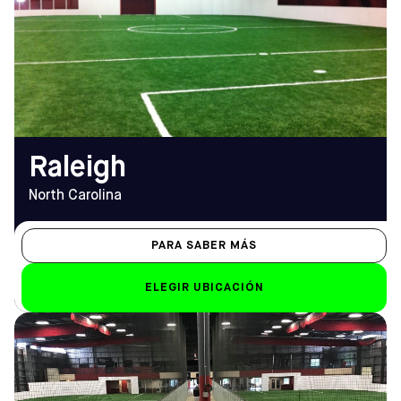
De lunes a viernes
Cómo llegar
10.00 h - 12.00 h
TELÉFONO
Sáb-Dom
(919) 859-2997
Sáb: 8.30 h - 12 h; Dom:
10:00 - 22:00
EMAIL
raleigh@sofive.com
Raleigh
North Carolina
PARA SABER MÁS
ELEGIR UBICACIÓN
DIRECCIÓN
HORARIO DE
2300 Oak Lake Blvd,
APERTURA
Midlothian, VA 23112
De lunes a viernes