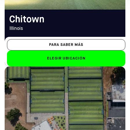
Chitown
Illinois
PARA SABER MÁS
ELEGIR UBICACIÓN
DIRECCIÓN
HORARIO DE
699 S. Barranca Ave.,
APERTURA
Covina, CA 91723
De lunes a viernes
Cómo llegar
14.00 h - 22.00 h
TELÉFONO
Sáb-Dom
(323) 370-0419
de 8.00 a 20.00 horas
EMAIL
covina@sofive.com