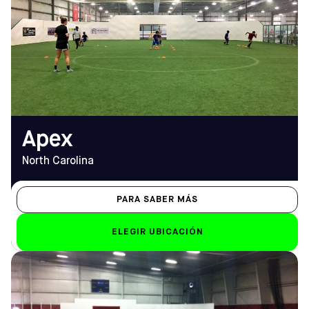
Apex, NC 27502
De lunes a viernes
Cómo llegar
7:30 - 12:00
TELÉFONO
Sáb-Dom
(919) 387-2955
Sáb: 8.00 h. - 22.00 h.;
Dom: 8:30 - 22:00
EMAIL
apex@sofive.com
Apex
North Carolina
PARA SABER MÁS
ELEGIR UBICACIÓN
DIRECCIÓN
HORARIO DE
5600 Hillsborough St,
APERTURA
Raleigh, NC 27606