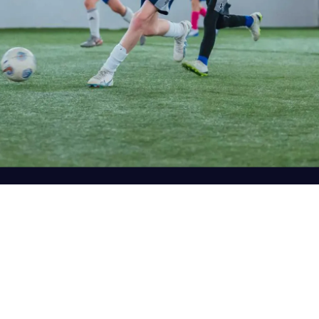
ELKINS PARK
SELECCIONE
NEW JERSEY
MEADOWLANDS
SELECCIONE