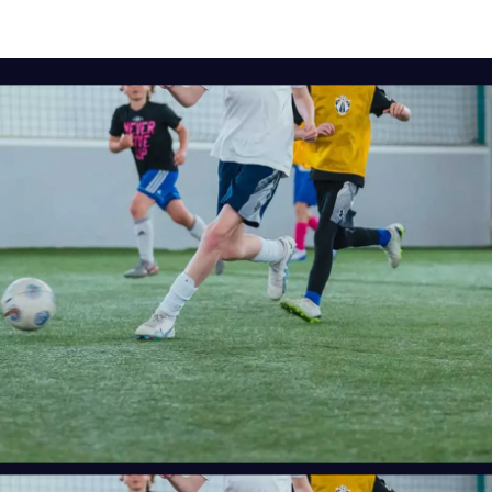
CALIFORNIA
ALAMEDA
SELECCIONE
CALIFORNIA
UPLAND
SELECCIONE
ILLINOIS
LA PERSHING
SELECCIONE
ILLINOIS
CHITOWN
SELECCIONE
CALIFORNIA
COVINA
SELECCIONE
CALIFORNIA
RANCHO CUCAMONGA
SELECCIONE