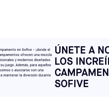
NORTH CAROLINA
S
RALEIGH
SELECCIONE
VIRGINIA
RICHMOND
SELECCIONE
NEW JERSEY
CHERRY HILL
ÚNETE A N
SELECCIONE
mpamento en Sofive - ¡donde el
 campamentos ofrecen una mezcla
LOS INCRE
icionales y modernos diseñados
NEW JERSEY
 su juego. Además, para aquellos
MONTE LAUREL
SELECCIONE
CAMPAMEN
ecemos o asociarse con una
a mantener la diversión durante
PENNSYLVANIA
SOFIVE
HATFIELD
SELECCIONE
MAINE
SACO
SELECCIONE