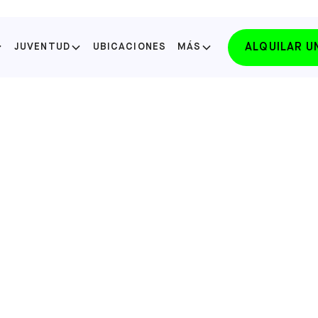
ALQUILAR 
JUVENTUD
UBICACIONES
MÁS
SELECCIONE SU ESTADO
FLORIDA
LAKE NONA
SELECCIONE
FLORIDA
WINTER PARK
SELECCIONE
NORTH CAROLINA
APEX
SELECCIONE