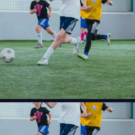
CALIFORNIA
POMONA
SELECCIONE
CALIFORNIA
SOUTH GATE
SELECCIONE
MARYLAND
COLUMBIA
SELECCIONE
MARYLAND
ROCKVILLE
SELECCIONE
NEW YORK
BROOKLYN
SELECCIONE
PENNSYLVANIA