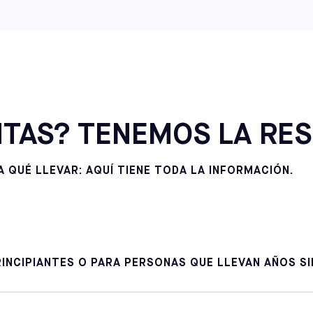
ELKINS PARK
SELECCIONE
NEW JERSEY
MEADOWLANDS
SELECCIONE
TAS? TENEMOS LA RES
 QUÉ LLEVAR: AQUÍ TIENE TODA LA INFORMACIÓN.
INCIPIANTES O PARA PERSONAS QUE LLEVAN AÑOS SI
tes del fútbol de todos los niveles, incluidos aquellos que acaban de