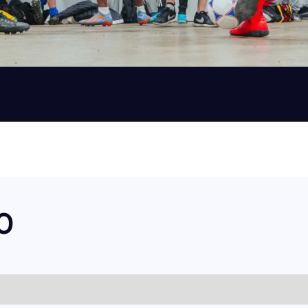
CALIFORNIA
POMONA
SELECCIONE
CALIFORNIA
SOUTH GATE
SELECCIONE
MARYLAND
COLUMBIA
SELECCIONE
MARYLAND
ROCKVILLE
SELECCIONE
O
NEW YORK
BROOKLYN
SELECCIONE
PENNSYLVANIA