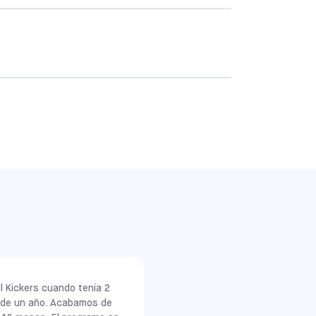
l centro y
irectamente
 reserva a
iscreción.
también
ccionar un
unidades.
il Kickers cuando tenía 2
s de un año. Acabamos de