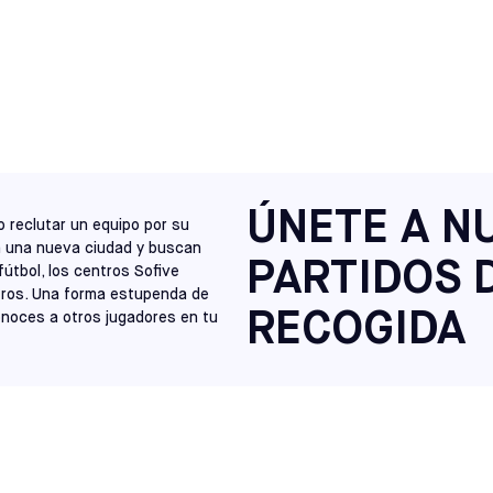
NORTH CAROLINA
RALEIGH
SELECCIONE
VIRGINIA
RICHMOND
SELECCIONE
NEW JERSEY
CHERRY HILL
ÚNETE A N
SELECCIONE
o reclutar un equipo por su
a una nueva ciudad y buscan
PARTIDOS 
fútbol, los centros Sofive
NEW JERSEY
tros. Una forma estupenda de
MONTE LAUREL
SELECCIONE
RECOGIDA
onoces a otros jugadores en tu
PENNSYLVANIA
HATFIELD
SELECCIONE
MAINE
SACO
SELECCIONE