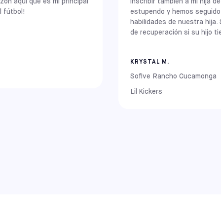
zón aquí que es mi principal
inscribir también a mi hija 
 (Nueva Jersey), Mount Laurel (Nueva Jersey) y Hatfield (Pensilvania)
 fútbol!
estupendo y hemos seguido v
habilidades de nuestra hija. 
de recuperación si su hijo ti
KRYSTAL M.
Sofive Rancho Cucamonga
Lil Kickers