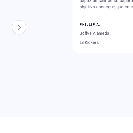
capaz de salir de su capara
Otros centros del noreste: Cherry Hill
objetivo conseguir que en el
PHILLIP A.
Sofive Alameda
Lil Kickers