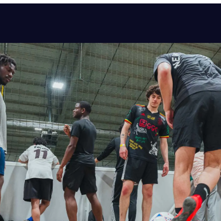
CALIFORNIA
ALAMEDA
SELECCIONE
CALIFORNIA
UPLAND
SELECCIONE
ILLINOIS
LA PERSHING
SELECCIONE
ILLINOIS
CHITOWN
SELECCIONE
CALIFORNIA
COVINA
SELECCIONE
CALIFORNIA
RANCHO CUCAMONGA
SELECCIONE