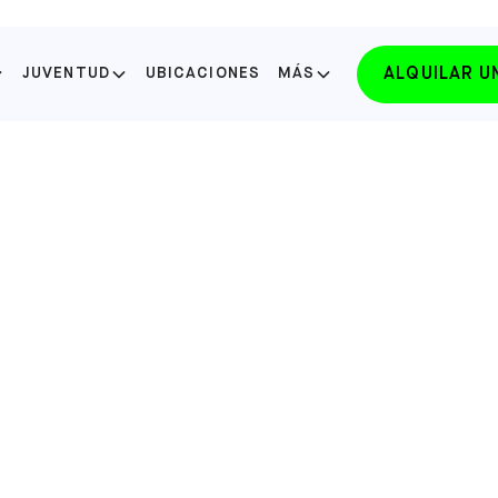
ALQUILAR 
JUVENTUD
UBICACIONES
MÁS
SELECCIONE SU ESTADO
FLORIDA
LAKE NONA
SELECCIONE
FLORIDA
WINTER PARK
SELECCIONE
NORTH CAROLINA
APEX
SELECCIONE