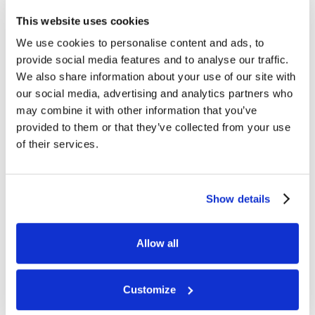
las sedes. La extensión perfecta de tu experiencia
This website uses cookies
futbolística.
We use cookies to personalise content and ads, to
provide social media features and to analyse our traffic.
We also share information about your use of our site with
VER, CELEBRAR, CONECTAR
our social media, advertising and analytics partners who
Grandes pantallas, grandes momentos. Únete a
may combine it with other information that you’ve
otros aficionados al fútbol en nuestras salas para
provided to them or that they’ve collected from your use
ver partidos y grandes encuentros, donde todos
of their services.
celebramos juntos cada gol.
ECHE UN VISTAZO A NUESTROS EVENTOS
Show details
Fiesta del reloj
MLS
Allow all
Customize