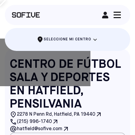
ALQUILAR UN CAMPO
SELECCIONE MI CENTRO
CENTRO DE FÚTBOL
SALA Y DEPORTES
EN HATFIELD,
PENSILVANIA
2278 N Penn Rd, Hatfield, PA 19440
(215) 996-1740
hatfield@sofive.com