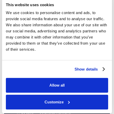
This website uses cookies
We use cookies to personalise content and ads, to
provide social media features and to analyse our traffic.
We also share information about your use of our site with
our social media, advertising and analytics partners who
may combine it with other information that you’ve
provided to them or that they’ve collected from your use
of their services.
REGISTRARSE
🏆 TORNEOS PARA ADULTOS
Show details
Participa para ganar un
premio en metálico
en
diferentes lugares de todo el país. Abierto a todos los
jugadores mayores de edad.
Allow all
19 de junio
— Meadowlands, Nueva Jersey |
Brooklyn, Nueva York
27 de junio
— Rockville, Maryland | La Pershing,
Customize
Illinois | Upland, California
11 de julio
— Columbia, Maryland