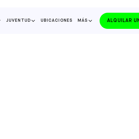
ALQUILAR 
JUVENTUD
UBICACIONES
MÁS
SELECCIONE SU ESTADO
FLORIDA
LAKE NONA
SELECCIONE
FLORIDA
WINTER PARK
SELECCIONE
NORTH CAROLINA
APEX
SELECCIONE