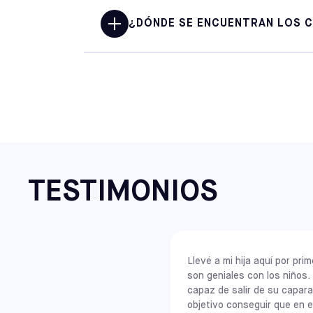
¿DÓNDE SE ENCUENTRAN LOS C
Sofive cuenta con 22 centros de fútbol
en una de las redes de fútbol sala m
de las principales áreas metropolita
. Nuestros centros principales se enc
, Costa Este
New York: Brooklyn
TESTIMONIOS
New Jersey: Carlstadt (Meadowlands)
Pennsylvania: Elkins Park
, Maryland: Rockville y Columbia
, Medio Oeste;
, Illinois: Chicago (Chitown / La Pershi
Llevé a mi hija aquí por pr
son geniales con los niños. 
, Costa Oeste
capaz de salir de su capara
, California: Alameda, Covina, Pomon
objetivo conseguir que en el