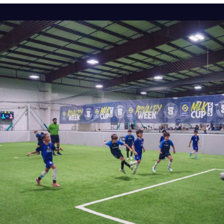
CALIFORNIA
ALAMEDA
SELECCIONE
CALIFORNIA
UPLAND
SELECCIONE
ILLINOIS
LA PERSHING
SELECCIONE
ILLINOIS
CHITOWN
SELECCIONE
CALIFORNIA
COVINA
SELECCIONE
CALIFORNIA
RANCHO CUCAMONGA
SELECCIONE