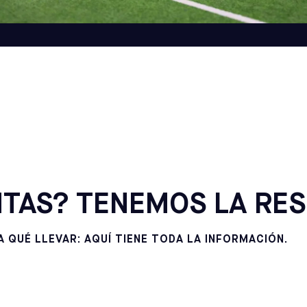
CALIFORNIA
POMONA
SELECCIONE
CALIFORNIA
SOUTH GATE
SELECCIONE
MARYLAND
COLUMBIA
SELECCIONE
MARYLAND
TAS? TENEMOS LA RES
ROCKVILLE
SELECCIONE
 QUÉ LLEVAR: AQUÍ TIENE TODA LA INFORMACIÓN.
NEW YORK
BROOKLYN
SELECCIONE
PENNSYLVANIA