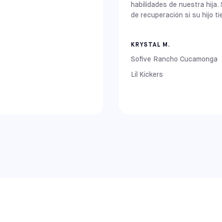
habilidades de nuestra hija. 
de recuperación si su hijo ti
, recientemente hemos ampliado nuestra red para incluir aún más com
ros Sofive en:
KRYSTAL M.
Sofive Rancho Cucamonga
Lil Kickers
 (Nueva Jersey), Mount Laurel (Nueva Jersey) y Hatfield (Pensilvania)