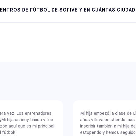
ELKINS PARK
SELECCIONE
ENTROS DE FÚTBOL DE SOFIVE Y EN CUÁNTAS CIUDAD
NEW JERSEY
MEADOWLANDS
SELECCIONE
 sala repartidos por 12 ciudades principales de 9 estados, lo que la
ás grandes de Estados Unidos. Esta presencia geográfica ofrece a lo
nas un acceso cómodo a partidos semanales regulares.
uentran en las siguientes localidades importantes:
ng)
imera vez. Los entrenadores
Mi hija empezó la clase de L
¡Mi hija es muy tímida y fue
años y lleva asistiendo má
zón aquí que es mi principal
inscribir también a mi hija 
a, Rancho Cucamonga, South Gate y Upland
 fútbol!
estupendo y hemos seguido v