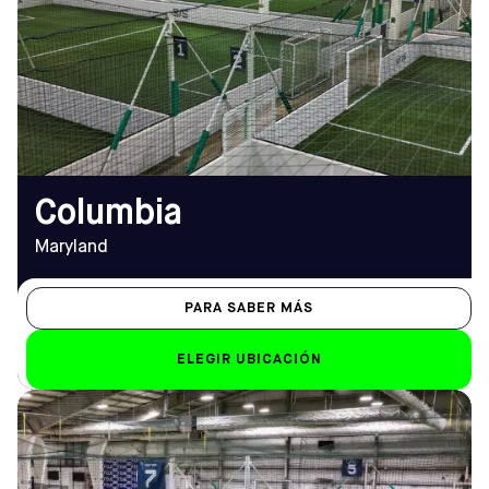
#105, Columbia, MD 21046
De lunes a viernes
Cómo llegar
9.00 a 1.00 horas
TELÉFONO
Sáb-Dom
(410) 505-0595
de 8.00 a 1.00
horas
EMAIL
columbia@sofive.com
Columbia
Maryland
PARA SABER MÁS
ELEGIR UBICACIÓN
DIRECCIÓN
HORARIO DE
1008 Westmore Ave,
APERTURA
Rockville, MD 20850
De lunes a viernes