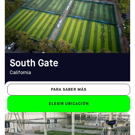
9599 Pinehurst Avenue, South
APERTURA
Gate, CA 90280
De lunes a viernes
Cómo llegar
14.00 h - 23.00 h
TELÉFONO
Sáb-Dom
(323) 923-4650
de 8.00 a 23.00 horas
EMAIL
southgate@sofive.com
South Gate
California
PARA SABER MÁS
ELEGIR UBICACIÓN
DIRECCIÓN
HORARIO DE
7125 Columbia Gateway Dr Suite
APERTURA