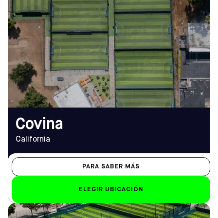
DIRECCIÓN
HORARIO DE
699 S. Barranca Ave.,
APERTURA
Covina, CA 91723
De lunes a viernes
Cómo llegar
14.00 h - 22.00 h
TELÉFONO
Sáb-Dom
(323) 370-0419
de 8.00 a 20.00 horas
EMAIL
covina@sofive.com
Covina
California
PARA SABER MÁS
ELEGIR UBICACIÓN