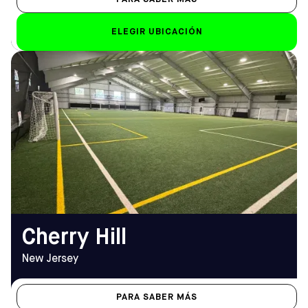
ELEGIR UBICACIÓN
DIRECCIÓN
HORARIO DE
650 Kresson Rd, Cherry Hill,
APERTURA
NJ 08034
De lunes a viernes
Cómo llegar
10.00 h - 23.00 h
TELÉFONO
Sáb-Dom
(856) 428-8588
Sáb: 8 h - 22 h; Dom: 7 h -
23 h
EMAIL
cherryhill@sofive.com
Cherry Hill
New Jersey
PARA SABER MÁS