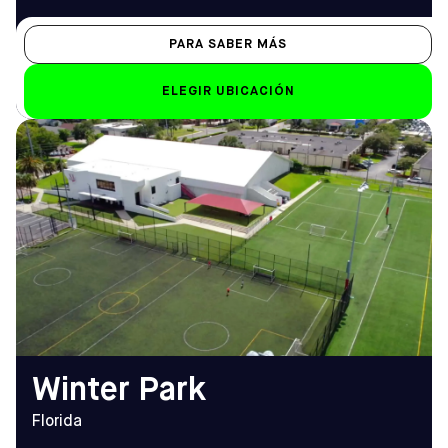
PARA SABER MÁS
ELEGIR UBICACIÓN
DIRECCIÓN
HORARIO DE
825 Courtland St,
APERTURA
Orlando, FL 32804
De lunes a viernes
Cómo llegar
10.00 h - 12.00 h
TELÉFONO
Sáb-Dom
(407) 641-4791
De 8.00 a 23.00 horas (7.00
horas los domingos)
EMAIL
winterpark@sofive.com
Winter Park
Florida