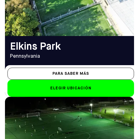
TELÉFONO
Sáb-Dom
(215) 544-2626
8.00 h - 12.00 h
EMAIL
elkinspark@sofive.com
Elkins Park
Pennsylvania
PARA SABER MÁS
ELEGIR UBICACIÓN
DIRECCIÓN
HORARIO DE
12314 Suttner Ave, Orlando,
APERTURA
FL 32827
De lunes a viernes
Cómo llegar
8.00 h - 12.00 h
TELÉFONO
Sáb-Dom