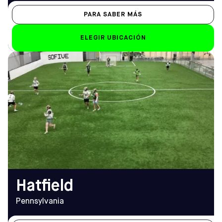
PARA SABER MÁS
ELEGIR UBICACIÓN
DIRECCIÓN
HORARIO DE
2278 N Penn Rd, Hatfield,
APERTURA
PA 19440
De lunes a viernes
Cómo llegar
De 9.00 a 23.00 horas
TELÉFONO
Sáb-Dom
(215) 996-1740
De 9.00 a 21.00 horas
EMAIL
hatfield@sofive.com
Hatfield
Pennsylvania