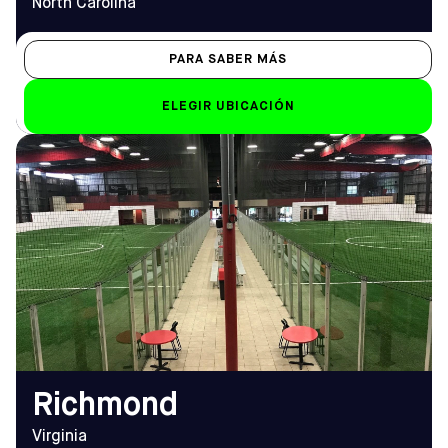
North Carolina
PARA SABER MÁS
ELEGIR UBICACIÓN
DIRECCIÓN
HORARIO DE
2300 Oak Lake Blvd,
APERTURA
Midlothian, VA 23112
De lunes a viernes
Cómo llegar
10.00 h - 2.00 h
TELÉFONO
Sáb-Dom
(804) 744-4600
Sáb: 8.30 h - 2 h; Dom:
13:00 - 20:00
EMAIL
richmond@sofive.com
Richmond
Virginia