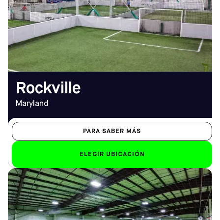
Cómo llegar
9.00 a 1.00 horas
TELÉFONO
Sáb-Dom
(301) 321-8484
de 8.00 a 1.00 horas
EMAIL
rockville@sofive.com
Rockville
Maryland
PARA SABER MÁS
ELEGIR UBICACIÓN
DIRECCIÓN
HORARIO DE
2015 Pitkin Ave,
APERTURA
Brooklyn, NY 11207
De lunes a viernes
Cómo llegar