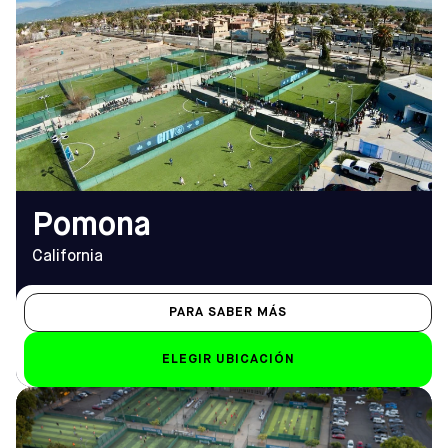
2255 South Garey Avenue,
APERTURA
Pomona, CA 97166
De lunes a viernes
Cómo llegar
14:00 - 22:30
TELÉFONO
Sáb-Dom
(909) 766-2800
de 8.00 a 22.00 horas
EMAIL
pomona@sofive.com
Pomona
California
PARA SABER MÁS
ELEGIR UBICACIÓN
DIRECCIÓN
HORARIO DE