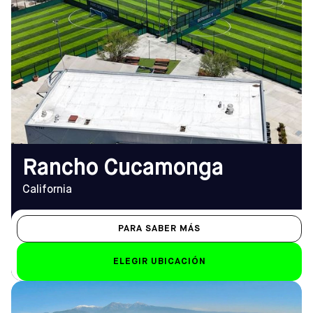
DIRECCIÓN
HORARIO DE
11747 Stadium Way, Rancho
APERTURA
Cucamonga, CA 91730
De lunes a viernes
Cómo llegar
14:00 - 23:00 (23:30
TELÉFONO
el viernes)
(909) 774-1130
Sáb-Dom
9.00 h - 22.00 h
EMAIL
ranchocucamonga@sofive.com
Rancho Cucamonga
California
PARA SABER MÁS
ELEGIR UBICACIÓN
DIRECCIÓN
HORARIO DE