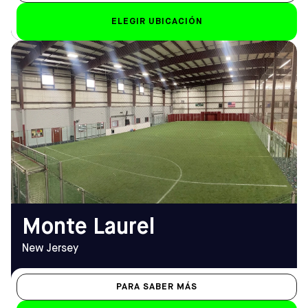
ELEGIR UBICACIÓN
DIRECCIÓN
HORARIO DE
1 Hovtech Blvd, Mt Laurel
APERTURA
Township, NJ 08054
De lunes a viernes
Cómo llegar
10.00 h - 23.00 h
TELÉFONO
Sáb-Dom
(856) 273-2828
De 9.00 a 23.00 horas
EMAIL
mountlaurel@sofive.com
Monte Laurel
New Jersey
PARA SABER MÁS