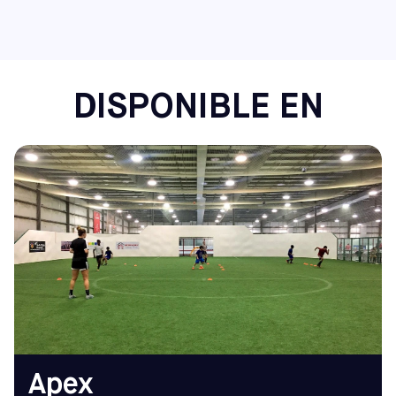
comunidades. Ahora también puedes encontrar centros
Sofive en:
Florida: Lake Nona Winter Park
North Carolina: Apex y Raleigh
Virginia: Richmond
DISPONIBLE EN
Maine: Saco
Otros centros del noreste: Cherry Hill (Nueva Jersey),
Mount Laurel (Nueva Jersey) y Hatfield (Pensilvania)
DIRECCIÓN
HORARIO DE
1016 Investment Blvd,
APERTURA
Apex, NC 27502
De lunes a viernes
Cómo llegar
7:30 - 12:00
TELÉFONO
Sáb-Dom
(919) 387-2955
Sáb: 8.00 h. - 22.00 h.;
Dom: 8:30 - 22:00
EMAIL
apex@sofive.com
Apex