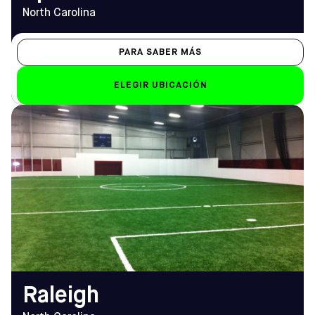
North Carolina
PARA SABER MÁS
ELEGIR UBICACIÓN
DIRECCIÓN
HORARIO DE
5600 Hillsborough St,
APERTURA
Raleigh, NC 27606
De lunes a viernes
Cómo llegar
10.00 h - 12.00 h
TELÉFONO
Sáb-Dom
(919) 859-2997
Sáb: 8.30 h - 12 h; Dom:
10:00 - 22:00
EMAIL
raleigh@sofive.com
Raleigh