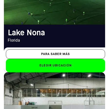
(407) 863-3101
Sáb: 8 h - 23 h; Dom: 8 h -
22 h
EMAIL
lakenona@sofive.com
Lake Nona
Florida
PARA SABER MÁS
ELEGIR UBICACIÓN
DIRECCIÓN
HORARIO DE
2 Palmer Terrace, Carlstadt,
APERTURA
NJ 07072, Estados Unidos
De lunes a viernes
Cómo llegar
De 12:00 a 2:00 (los
viernes a partir de las
TELÉFONO