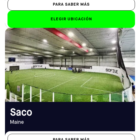
PARA SABER MÁS
ELEGIR UBICACIÓN
DIRECCIÓN
HORARIO DE
400 North St, Saco, ME
APERTURA
04072
De lunes a viernes
Cómo llegar
De 9.00 a 23.00 horas
TELÉFONO
Sáb-Dom
(207) 209-1280
De 9.00 a 23.00 horas
EMAIL
saco@sofive.com
Saco
Maine
PARA SABER MÁS