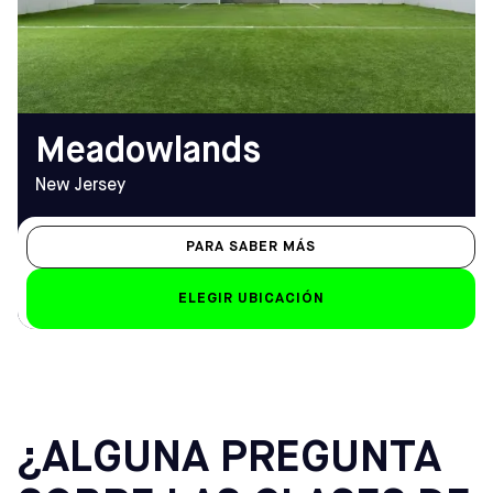
11:00)
(201) 345-5434
Sáb-Dom
EMAIL
7.00 h - 2.00 h
meadowlands@sofive.com
Meadowlands
New Jersey
PARA SABER MÁS
ELEGIR UBICACIÓN
¿ALGUNA PREGUNTA