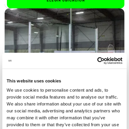
ELEGIR UBICACIÓN
DIRECCIÓN
HORARIO DE
1721 W 11th St, Upland,
APERTURA
CA 91786
De lunes a viernes
Cómo llegar
9.00 h - 12.00 h
TELÉFONO
Sáb-Dom
(909) 985-7903
9.00 h - 22.00 h
EMAIL
upland@sofive.com
This website uses cookies
Upland
We use cookies to personalise content and ads, to
California
provide social media features and to analyse our traffic.
We also share information about your use of our site with
our social media, advertising and analytics partners who
PARA SABER MÁS
may combine it with other information that you’ve
provided to them or that they’ve collected from your use
ELEGIR UBICACIÓN