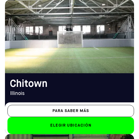
DIRECCIÓN
HORARIO DE
2343 S Throop St, Chicago,
APERTURA
IL 60608
De lunes a viernes
Cómo llegar
15.00 - 01.00 h (02.00 h el
TELÉFONO
viernes)
(312) 226-1988
Sáb-Dom
de 8.00 a 1.00 horas
EMAIL
chitown@sofive.com
Chitown
Illinois
PARA SABER MÁS
ELEGIR UBICACIÓN