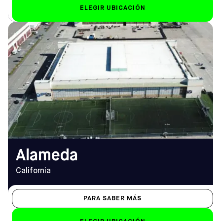
ELEGIR UBICACIÓN
DIRECCIÓN
HORARIO DE
800 W Tower Ave, Alameda,
APERTURA
CA 94501
De lunes a viernes
Cómo llegar
8.00 h - 12.00 h (1.00 h
TELÉFONO
los viernes)
(510) 814-4999
Sáb-Dom
de 8.00 a 23.00 horas
EMAIL
alameda@sofive.com
Alameda
California
PARA SABER MÁS