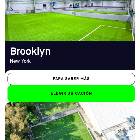
De las 12 del mediodía a la 1
TELÉFONO
de la madrugada
(347) 745-7544
Sáb-Dom
de 8.00 a 1.00 horas
EMAIL
brooklyn@sofive.com
Brooklyn
New York
PARA SABER MÁS
ELEGIR UBICACIÓN
DIRECCIÓN
HORARIO DE
46 Church Road, Elkins Park
APERTURA
PA 19027
De lunes a viernes
Cómo llegar
9.00 h - 12.00 h