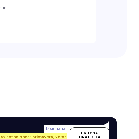
años
Clases
ener
ige lo que mejor te convenga!
mero la clase del Instituto de Habilidades
nscripción, se le pedirá que añada los
eresan los juegos, visita la
página de la
nte en la liga.
BREVE
s
Clases
1/semana, precio prorrateado
PRUEBA
tro estaciones: primavera, verano, otoño e invierno.
GRATUITA