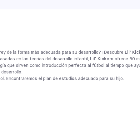
MAINE
SACO
SELECCIONE
CALIFORNIA
ALAMEDA
SELECCIONE
rte rey de la forma más adecuada para su desarrollo? ¡Descubre
Lil' Ki
CALIFORNIA
UPLAND
sadas en las teorías del desarrollo infantil,
Lil' Kickers
ofrece 50 m
SELECCIONE
rgía que sirven como introducción perfecta al fútbol al tiempo que a
 desarrollo.
ILLINOIS
bol. Encontraremos el plan de estudios adecuado para su hijo.
LA PERSHING
SELECCIONE
ILLINOIS
CHITOWN
SELECCIONE
Los programas
Lil' Kickers x Sofive
permi
meses y 7 años desarrollar habilidades so
de actividades basadas en el fútbol y dis
CALIFORNIA
infantil. Esta filosofía proporciona a los 
COVINA
SELECCIONE
preparándoles para ser buenos deportist