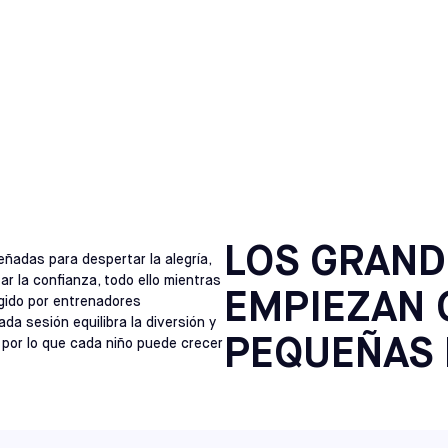
APEX
MESES Y 12 AÑOS
SELECCIONE
TBOL PARA NIÑOS EN U
NORTH CAROLINA
RALEIGH
SELECCIONE
VIRGINIA
RICHMOND
SELECCIONE
NEW JERSEY
CHERRY HILL
LOS GRAND
SELECCIONE
eñadas para despertar la alegría,
ar la confianza, todo ello mientras
EMPIEZAN 
igido por entrenadores
NEW JERSEY
a sesión equilibra la diversión y
MONTE LAUREL
SELECCIONE
PEQUEÑAS 
, por lo que cada niño puede crecer
PENNSYLVANIA
HATFIELD
SELECCIONE