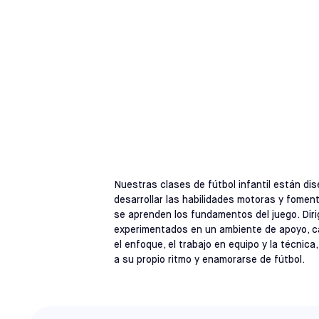
CLASES PARA NIÑOS DE ENTRE 18 
CLASES DE FÚ
CALIFORNIA
Nuestras clases de fútbol infantil están dis
desarrollar las habilidades motoras y foment
se aprenden los fundamentos del juego. Dir
experimentados en un ambiente de apoyo, cad
el enfoque, el trabajo en equipo y la técnica
a su propio ritmo y enamorarse de fútbol.