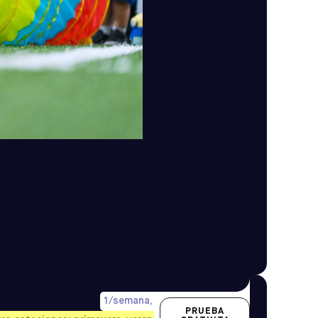
1/semana, precio prorrateado
PRUEBA