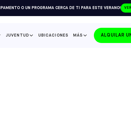
PAMENTO O UN PROGRAMA CERCA DE TI PARA ESTE VERANO!
VE
ALQUILAR 
JUVENTUD
UBICACIONES
MÁS
SELECCIONE SU ESTADO
FLORIDA
LAKE NONA
SELECCIONE
FLORIDA
WINTER PARK
SELECCIONE
NORTH CAROLINA