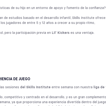
como fuera del campo.
Asociarse con
Lil' Kickers
también signifi
CALIFORNIA
lísticas de su hijo en un entorno de apoyo y fomento de la confianza?
RANCHO CUCAMONGA
resultados probados, ya que su plan de es
SELECCIONE
décadas de trabajo con miles de niños d
 de estudios basado en el desarrollo infantil, Skills Institute ofrec
dirigen juegos creativos que abordan hitos
os jugadores de entre 5 y 12 años a crecer a su propio ritmo,
CALIFORNIA
por lo que es la manera perfecta para que
POMONA
SELECCIONE
mientras construyen camaradería, logros 
ol, pero la participación previa en
Lil' Kickers
es una ventaja.
CALIFORNIA
EN 
SOUTH GATE
SELECCIONE
1,5-6 añ
Los programas
del Instituto de Habilid
habilidades técnicas y tácticas, al tiemp
MARYLAND
COLUMBIA
el juego. Este enfoque centrado en el des
SELECCIONE
reciba muchos toques de balón y atención
BUSCAR CLASES DE LIL' KICKERS
que el crecimiento se produce de forma na
RIENCIA DE JUEGO
MARYLAND
Nuestras clases
del Instituto de Habili
ROCKVILLE
SELECCIONE
base técnica necesaria para prosperar a
las sesiones
del Skills Institute
entre semana con nuestra
liga de
desarrollo de jugadores.
o, competitivo y centrado en el desarrollo, y es un gran complemento
NEW YORK
BROOKLYN
semana, ya que proporciona una experiencia divertida dentro del juego
SELECCIONE
EN 