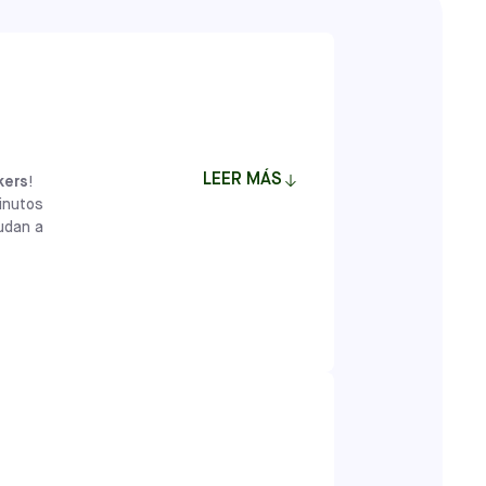
LEER MÁS
ckers
!
inutos
yudan a
ten a los jóvenes jugadores de entre 18
ciales, emocionales y cognitivas a través
eñadas por profesionales del desarrollo
niños una base que va más allá del fútbol,
as y compañeros de equipo tanto dentro