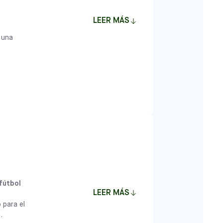
ca ofrecer a las familias un programa con
LEER MÁS
tudios se ha perfeccionado a lo largo de
esde 1999. Los enérgicos entrenadores
e una
 del desarrollo apropiados para la edad,
 los niños comiencen su viaje de fútbol
y confianza en sí mismos.
BREVE
os
Clases
ades
se centran en el desarrollo de
o que fomentan la confianza y el amor por
arrollo del niño garantiza que cada jugador
 personalizada, creando un entorno en el
tural.
dades
proporcionan a los jugadores la
 medida que avanzan en nuestra vía de
 fútbol
LEER MÁS
 para el
.
BREVE