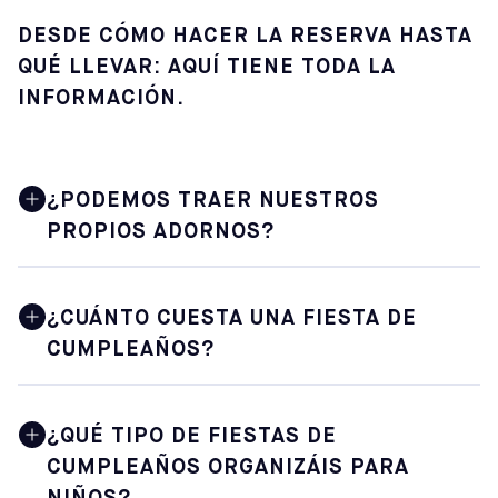
DESDE CÓMO HACER LA RESERVA HASTA
QUÉ LLEVAR: AQUÍ TIENE TODA LA
INFORMACIÓN.
¿PODEMOS TRAER NUESTROS
PROPIOS ADORNOS?
Por supuesto. Te animamos a que traigas tus propios
adornos, y el personal de Sofive estará encantado de
¿CUÁNTO CUESTA UNA FIESTA DE
ayudarte a colocarlo todo en el espacio reservado para
CUMPLEAÑOS?
tu fiesta antes de que comience la celebración. Sofive no
proporciona material para fiestas ni adornos.
Los precios varían en función del centro que elijas.
Tendrás que seleccionar online la sucursal concreta de
¿QUÉ TIPO DE FIESTAS DE
Sofive para ver el coste exacto del paquete.
CUMPLEAÑOS ORGANIZÁIS PARA