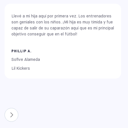
elección natural: tu hijo ya se sentirá como en casa en
. Nuestros centros principales se encuentran en las
nuestros campos. Cuando tu familia ya forma parte de la
siguientes localidades importantes:
comunidad Sofive, celebrar aquí es lo más adecuado.
Llevé a mi hija aquí por primera vez. Los entrenadores
son geniales con los niños. ¡Mi hija es muy tímida y fue
, Costa Este
capaz de salir de su caparazón aquí que es mi principal
New York: Brooklyn
objetivo conseguir que en el fútbol!
New Jersey: Carlstadt (Meadowlands)
Pennsylvania: Elkins Park
, Maryland: Rockville y Columbia
PHILLIP A.
, Medio Oeste;
Sofive Alameda
, Illinois: Chicago (Chitown / La Pershing)
Lil Kickers
, Costa Oeste
, California: Alameda, Covina, Pomona, Rancho
Cucamonga, South Gate y Upland
Nuevas sedes y ampliaciones
Para seguir haciendo crecer el juego, recientemente
hemos ampliado nuestra red para incluir aún más
comunidades. Ahora también puedes encontrar centros
Sofive en: