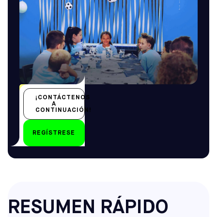
Todo el año
¡CONTÁCTENOS
Todas las edades
A
CONTINUACIÓN!
REGÍSTRESE
por
RESUMEN RÁPIDO