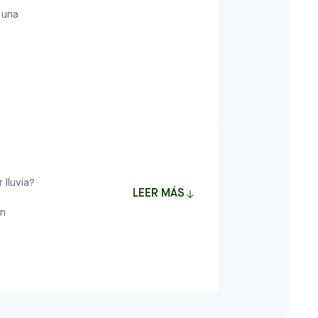
esde 1999. Los enérgicos entrenadores
e una
 del desarrollo apropiados para la edad,
 los niños comiencen su viaje de fútbol
y confianza en sí mismos.
BREVE
os
Clases
ades
se centran en el desarrollo de
o que fomentan la confianza y el amor por
arrollo del niño garantiza que cada jugador
 personalizada, creando un entorno en el
 lluvia?
tural.
LEER MÁS
dades
proporcionan a los jugadores la
un
 medida que avanzan en nuestra vía de
BREVE
años
Clases