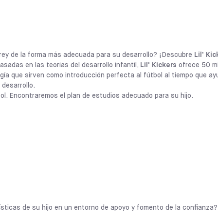
CALIFORNIA
ALAMEDA
SELECCIONE
rte rey de la forma más adecuada para su desarrollo? ¡Descubre
Lil' Ki
CALIFORNIA
UPLAND
sadas en las teorías del desarrollo infantil,
Lil' Kickers
ofrece 50 m
SELECCIONE
rgía que sirven como introducción perfecta al fútbol al tiempo que a
 desarrollo.
ILLINOIS
bol. Encontraremos el plan de estudios adecuado para su hijo.
LA PERSHING
SELECCIONE
ILLINOIS
CHITOWN
SELECCIONE
Los programas
Lil' Kickers x Sofive
permi
meses y 7 años desarrollar habilidades so
de actividades basadas en el fútbol y dis
CALIFORNIA
infantil. Esta filosofía proporciona a los 
COVINA
SELECCIONE
preparándoles para ser buenos deportist
como fuera del campo.
Asociarse con
Lil' Kickers
también signifi
CALIFORNIA
lísticas de su hijo en un entorno de apoyo y fomento de la confianza?
RANCHO CUCAMONGA
resultados probados, ya que su plan de es
SELECCIONE