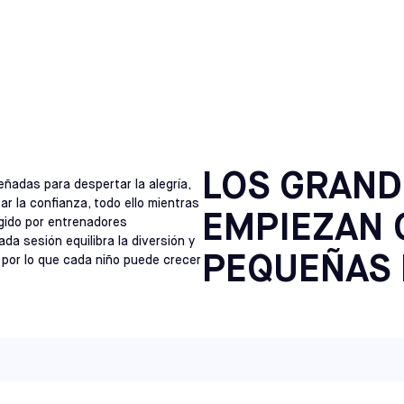
BOL PARA NIÑOS EN CH
NORTH CAROLINA
RALEIGH
SELECCIONE
VIRGINIA
RICHMOND
SELECCIONE
NEW JERSEY
CHERRY HILL
LOS GRAND
SELECCIONE
eñadas para despertar la alegría,
ar la confianza, todo ello mientras
EMPIEZAN 
igido por entrenadores
NEW JERSEY
a sesión equilibra la diversión y
MONTE LAUREL
SELECCIONE
PEQUEÑAS 
, por lo que cada niño puede crecer
PENNSYLVANIA
HATFIELD
SELECCIONE
MAINE
SACO
SELECCIONE