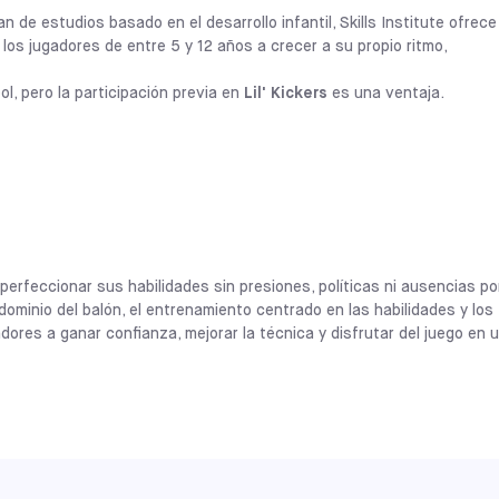
décadas de trabajo con miles de niños d
 de estudios basado en el desarrollo infantil, Skills Institute ofrec
dirigen juegos creativos que abordan hitos
os jugadores de entre 5 y 12 años a crecer a su propio ritmo,
CALIFORNIA
por lo que es la manera perfecta para que
POMONA
SELECCIONE
mientras construyen camaradería, logros 
ol, pero la participación previa en
Lil' Kickers
es una ventaja.
CALIFORNIA
EN 
SOUTH GATE
SELECCIONE
1,5-6 añ
Los programas
del Instituto de Habilid
habilidades técnicas y tácticas, al tiemp
MARYLAND
COLUMBIA
el juego. Este enfoque centrado en el des
SELECCIONE
reciba muchos toques de balón y atención
BUSCAR CLASES DE LIL' KICKERS
erfeccionar sus habilidades sin presiones, políticas ni ausencias por
que el crecimiento se produce de forma na
ominio del balón, el entrenamiento centrado en las habilidades y los
MARYLAND
Nuestras clases
del Instituto de Habili
ROCKVILLE
dores a ganar confianza, mejorar la técnica y disfrutar del juego en 
SELECCIONE
base técnica necesaria para prosperar a
desarrollo de jugadores.
NEW YORK
BROOKLYN
SELECCIONE
EN 
De 5 a 12 
una sesión de
PENNSYLVANIA
o a la semana. Los