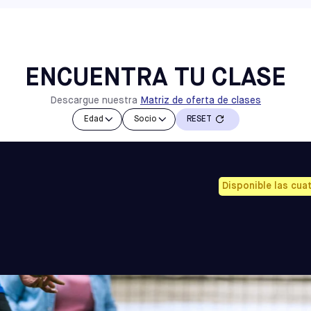
ELKINS PARK
SELECCIONE
 intensivo de dominio
tad de la sesión y
BUSCAR CLASES DEL INSTITUTO DE HABILIDADES
 esas habilidades en
NEW JERSEY
ores también serán
MEADOWLANDS
SELECCIONE
spacios más grandes
ENCUENTRA TU CLASE
Descargue nuestra
Matriz de oferta de clases
Edad
Socio
RESET
Disponible las cua
BUSCAR CLASES DE YDS