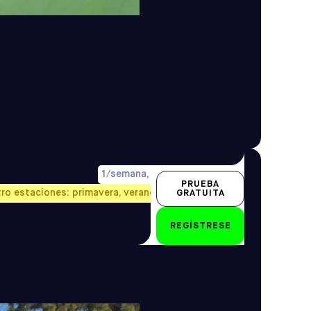
1/semana, precio prorrateado
PRUEBA
tro estaciones: primavera, verano, otoño e invierno.
GRATUITA
2-3 años
REGÍSTRESE