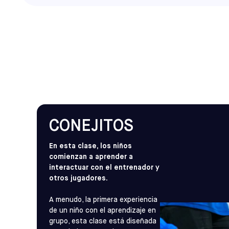
jugadores serán sometidos a un programa
individual del balón durante la primera mi
luego tendrán la oportunidad de ejecutar
un formato de juego reducido. Los jugad
colocados en un equipo para jugar en e
los domingos por la mañana.
EN BREVE
Clases
CONEJITOS
En esta clase, los niños
comienzan a aprender a
interactuar con el entrenador y
otros jugadores.
A menudo, la primera experiencia
de un niño con el aprendizaje en
grupo, esta clase está diseñada