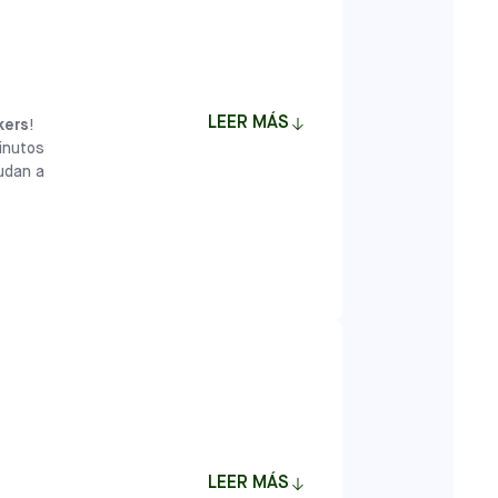
LEER MÁS
ckers
!
inutos
yudan a
ten a los jóvenes jugadores de entre 18
ciales, emocionales y cognitivas a través
eñadas por profesionales del desarrollo
niños una base que va más allá del fútbol,
as y compañeros de equipo tanto dentro
ca ofrecer a las familias un programa con
LEER MÁS
tudios se ha perfeccionado a lo largo de