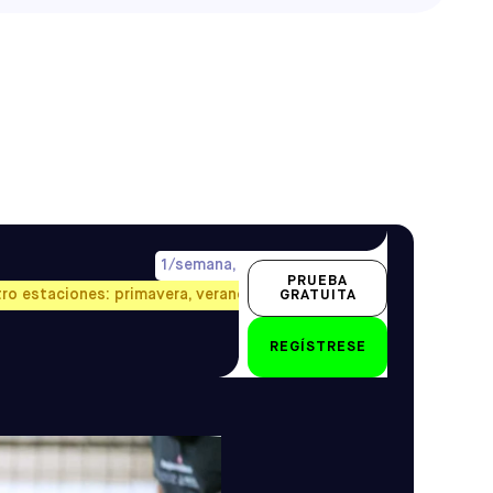
1/semana, precio prorrateado
PRUEBA
tro estaciones: primavera, verano, otoño e invierno.
GRATUITA
18 - 24 meses
REGÍSTRESE