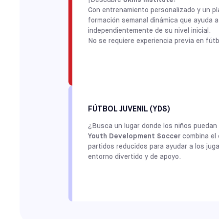
Con entrenamiento personalizado y un plan
formación semanal dinámica que ayuda a l
independientemente de su nivel inicial.
No se requiere experiencia previa en fútb
FÚTBOL JUVENIL (YDS)
¿Busca un lugar donde los niños puedan p
Youth Development Soccer
combina el d
partidos reducidos para ayudar a los juga
entorno divertido y de apoyo.
Youth Development Soccer consiste en 
entrenamiento a la semana más un partid