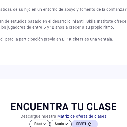
como fuera del campo.
Asociarse con
Lil' Kickers
también signifi
CALIFORNIA
lísticas de su hijo en un entorno de apoyo y fomento de la confianza?
RANCHO CUCAMONGA
resultados probados, ya que su plan de es
SELECCIONE
décadas de trabajo con miles de niños d
 de estudios basado en el desarrollo infantil, Skills Institute ofrec
dirigen juegos creativos que abordan hitos
os jugadores de entre 5 y 12 años a crecer a su propio ritmo,
CALIFORNIA
por lo que es la manera perfecta para que
POMONA
SELECCIONE
mientras construyen camaradería, logros 
ol, pero la participación previa en
Lil' Kickers
es una ventaja.
CALIFORNIA
EN 
SOUTH GATE
SELECCIONE
1,5-6 añ
Los programas
del Instituto de Habilid
habilidades técnicas y tácticas, al tiemp
MARYLAND
COLUMBIA
el juego. Este enfoque centrado en el des
SELECCIONE
reciba muchos toques de balón y atención
BUSCAR CLASES DE LIL' KICKERS
que el crecimiento se produce de forma na
MARYLAND
Nuestras clases
del Instituto de Habili
ROCKVILLE
SELECCIONE
base técnica necesaria para prosperar a
ENCUENTRA TU CLASE
desarrollo de jugadores.
Descargue nuestra
Matriz de oferta de clases
NEW YORK
BROOKLYN
SELECCIONE
EN 
Edad
Socio
RESET