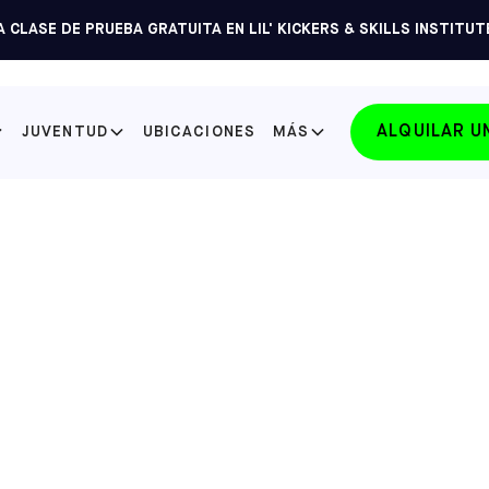
 CLASE DE PRUEBA GRATUITA EN LIL' KICKERS & SKILLS INSTITUT
ALQUILAR 
JUVENTUD
UBICACIONES
MÁS
SELECCIONE SU ESTADO
FLORIDA
LAKE NONA
SELECCIONE
FLORIDA
WINTER PARK
SELECCIONE
NORTH CAROLINA