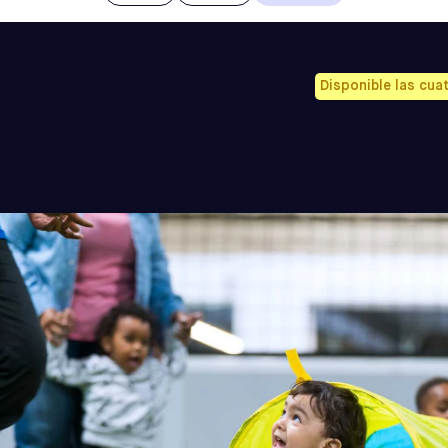
De 5 a 12 
PENNSYLVANIA
ELKINS PARK
SELECCIONE
Disponible las cua
BUSCAR CLASES DEL INSTITUTO DE HABILIDADES
NEW JERSEY
MEADOWLANDS
SELECCIONE