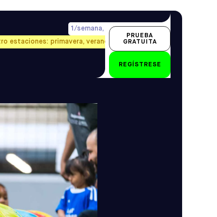
años
Clases
1/semana, precio prorrateado
PRUEBA
tro estaciones: primavera, verano, otoño e invierno.
GRATUITA
18 - 24 meses
REGÍSTRESE