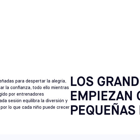
APEX
MESES Y 12 AÑOS
SELECCIONE
TBOL PARA NIÑOS EN C
NORTH CAROLINA
RALEIGH
SELECCIONE
VIRGINIA
RICHMOND
SELECCIONE
NEW JERSEY
CHERRY HILL
LOS GRAND
SELECCIONE
eñadas para despertar la alegría,
ar la confianza, todo ello mientras
EMPIEZAN 
igido por entrenadores
NEW JERSEY
a sesión equilibra la diversión y
MONTE LAUREL
SELECCIONE
PEQUEÑAS 
, por lo que cada niño puede crecer
PENNSYLVANIA
HATFIELD
SELECCIONE