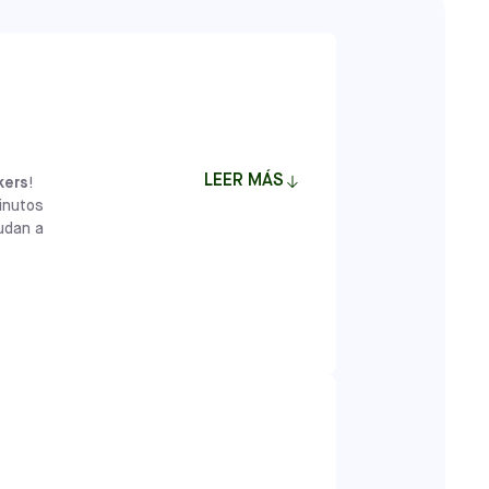
LEER MÁS
ckers
!
inutos
yudan a
ten a los jóvenes jugadores de entre 18
ciales, emocionales y cognitivas a través
eñadas por profesionales del desarrollo
niños una base que va más allá del fútbol,
as y compañeros de equipo tanto dentro