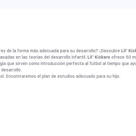
MAINE
SACO
SELECCIONE
CALIFORNIA
ALAMEDA
SELECCIONE
rte rey de la forma más adecuada para su desarrollo? ¡Descubre
Lil' Ki
CALIFORNIA
UPLAND
sadas en las teorías del desarrollo infantil,
Lil' Kickers
ofrece 50 m
SELECCIONE
rgía que sirven como introducción perfecta al fútbol al tiempo que a
 desarrollo.
ILLINOIS
bol. Encontraremos el plan de estudios adecuado para su hijo.
LA PERSHING
SELECCIONE
ILLINOIS
CHITOWN
SELECCIONE
Los programas
Lil' Kickers x Sofive
permi
meses y 7 años desarrollar habilidades so
de actividades basadas en el fútbol y dis
CALIFORNIA
infantil. Esta filosofía proporciona a los 
COVINA
SELECCIONE
preparándoles para ser buenos deportist