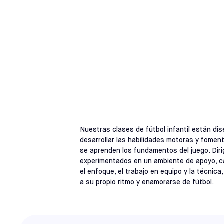
CLASES PARA NIÑOS DE ENTRE 18 
CLASES DE FÚ
ILLINOIS
Nuestras clases de fútbol infantil están dis
desarrollar las habilidades motoras y foment
se aprenden los fundamentos del juego. Dir
experimentados en un ambiente de apoyo, cad
el enfoque, el trabajo en equipo y la técnica
a su propio ritmo y enamorarse de fútbol.