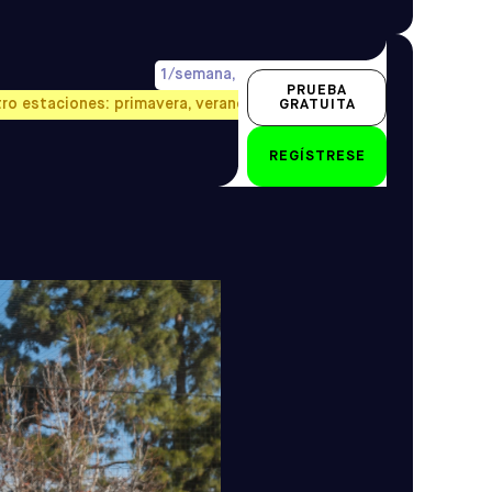
1/semana, precio prorrateado
PRUEBA
tro estaciones: primavera, verano, otoño e invierno.
GRATUITA
2-3 años
REGÍSTRESE