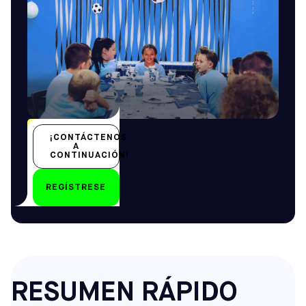
Todo el año
¡CONTÁCTENOS
Todas las edades
A
CONTINUACIÓN!
REGÍSTRESE
por
RESUMEN RÁPIDO