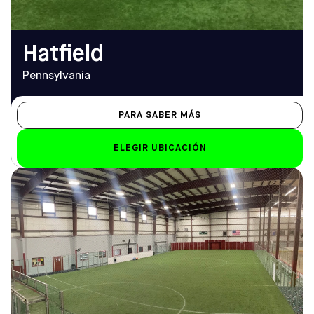
hatfield@sofive.com
Hatfield
Pennsylvania
PARA SABER MÁS
ELEGIR UBICACIÓN
DIRECCIÓN
HORARIO DE
1 Hovtech Blvd, Mt Laurel
APERTURA
Township, NJ 08054
De lunes a viernes
Cómo llegar
10.00 h - 23.00 h
TELÉFONO
Sáb-Dom
(856) 273-2828
De 9.00 a 23.00 horas
EMAIL
mountlaurel@sofive.com