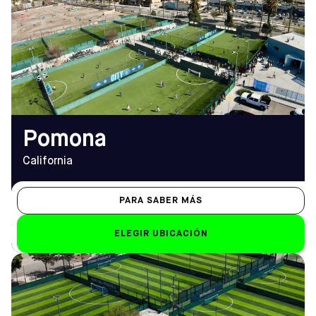
Pomona, CA 97166
De lunes a viernes
Cómo llegar
14:00 - 22:30
TELÉFONO
Sáb-Dom
(909) 766-2800
de 8.00 a 22.00 horas
EMAIL
pomona@sofive.com
Pomona
California
PARA SABER MÁS
ELEGIR UBICACIÓN
DIRECCIÓN
HORARIO DE
11747 Stadium Way, Rancho
APERTURA
Cucamonga, CA 91730