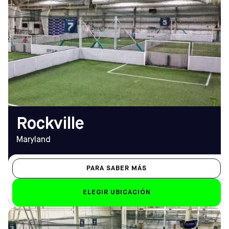
DIRECCIÓN
HORARIO DE
1008 Westmore Ave,
APERTURA
Rockville, MD 20850
De lunes a viernes
Cómo llegar
9.00 a 1.00 horas
TELÉFONO
Sáb-Dom
(301) 321-8484
de 8.00 a 1.00 horas
EMAIL
rockville@sofive.com
Rockville
Maryland
PARA SABER MÁS
ELEGIR UBICACIÓN
DIRECCIÓN
HORARIO DE