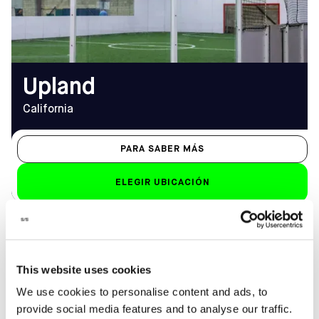
(909) 985-7903
9.00 h - 22.00 h
EMAIL
upland@sofive.com
Upland
California
PARA SABER MÁS
ELEGIR UBICACIÓN
DIRECCIÓN
HORARIO DE
800 W Tower Ave, Alameda,
APERTURA
CA 94501
De lunes a viernes
This website uses cookies
Cómo llegar
8.00 h - 12.00 h (1.00 h
We use cookies to personalise content and ads, to
TELÉFONO
los viernes)
provide social media features and to analyse our traffic.
(510) 814-4999
Sáb-Dom