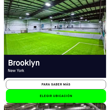
DIRECCIÓN
HORARIO DE
2015 Pitkin Ave,
APERTURA
Brooklyn, NY 11207
De lunes a viernes
Cómo llegar
De las 12 del mediodía a la 1
TELÉFONO
de la madrugada
(347) 745-7544
Sáb-Dom
de 8.00 a 1.00 horas
EMAIL
brooklyn@sofive.com
Brooklyn
New York
PARA SABER MÁS
ELEGIR UBICACIÓN