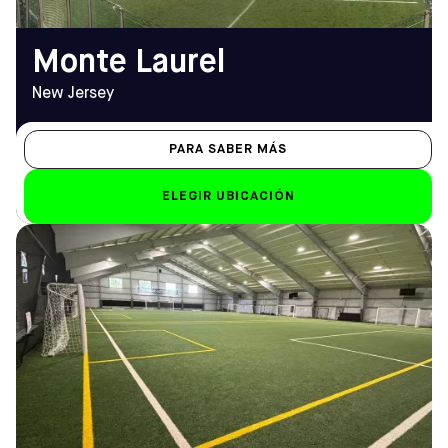
Monte Laurel
New Jersey
PARA SABER MÁS
ELEGIR UBICACIÓN
DIRECCIÓN
HORARIO DE
650 Kresson Rd, Cherry Hill,
APERTURA
NJ 08034
De lunes a viernes
Cómo llegar
10.00 h - 23.00 h
TELÉFONO
Sáb-Dom
(856) 428-8588
Sáb: 8 h - 22 h; Dom: 7 h -
23 h
EMAIL
cherryhill@sofive.com