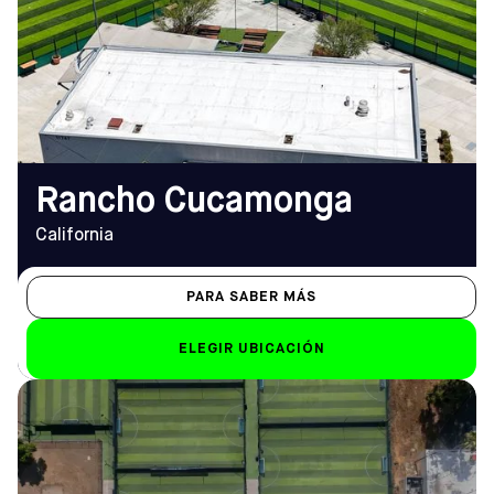
De lunes a viernes
Cómo llegar
14:00 - 23:00 (23:30
TELÉFONO
el viernes)
(909) 774-1130
Sáb-Dom
9.00 h - 22.00 h
EMAIL
ranchocucamonga@sofive.com
Rancho Cucamonga
California
PARA SABER MÁS
ELEGIR UBICACIÓN
DIRECCIÓN
HORARIO DE
699 S. Barranca Ave.,
APERTURA
Covina, CA 91723
De lunes a viernes