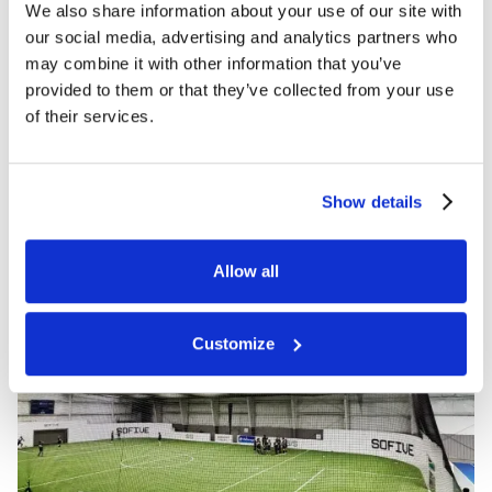
We also share information about your use of our site with
de 8.00 a 23.00 horas
EMAIL
our social media, advertising and analytics partners who
alameda@sofive.com
may combine it with other information that you’ve
provided to them or that they’ve collected from your use
Alameda
of their services.
California
Show details
PARA SABER MÁS
ELEGIR UBICACIÓN
Allow all
DIRECCIÓN
HORARIO DE
Customize
400 North St, Saco, ME
APERTURA
04072
De lunes a viernes
Cómo llegar
De 9.00 a 23.00 horas
TELÉFONO
Sáb-Dom
(207) 209-1280
De 9.00 a 23.00 horas
EMAIL