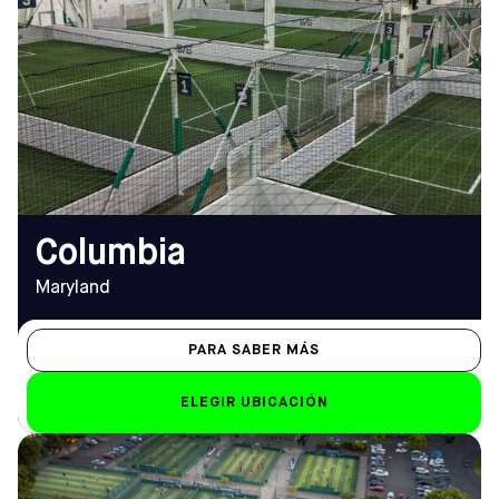
7125 Columbia Gateway Dr Suite
APERTURA
#105, Columbia, MD 21046
De lunes a viernes
Cómo llegar
9.00 a 1.00 horas
TELÉFONO
Sáb-Dom
(410) 505-0595
de 8.00 a 1.00
horas
EMAIL
columbia@sofive.com
Columbia
Maryland
PARA SABER MÁS
ELEGIR UBICACIÓN
DIRECCIÓN
HORARIO DE