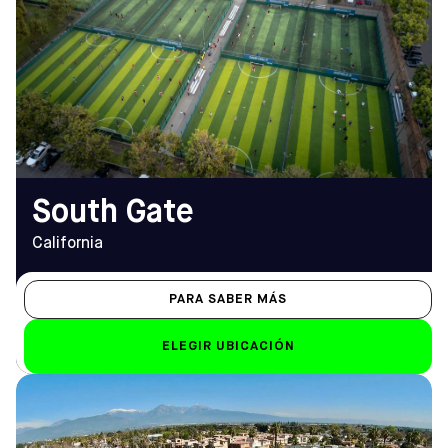
9599 Pinehurst Avenue, South
APERTURA
Gate, CA 90280
De lunes a viernes
Cómo llegar
14.00 h - 23.00 h
TELÉFONO
Sáb-Dom
(323) 923-4650
de 8.00 a 23.00 horas
EMAIL
southgate@sofive.com
South Gate
California
PARA SABER MÁS
ELEGIR UBICACIÓN
DIRECCIÓN
HORARIO DE
2255 South Garey Avenue,
APERTURA