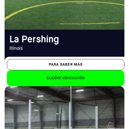
(773) 839-8992
9.00 h - 12.00 h (7.00 h
los viernes)
EMAIL
lapershing@sofive.com
La Pershing
Illinois
PARA SABER MÁS
ELEGIR UBICACIÓN
DIRECCIÓN
HORARIO DE
1721 W 11th St, Upland,
APERTURA
CA 91786
De lunes a viernes
Cómo llegar
9.00 h - 12.00 h
TELÉFONO
Sáb-Dom