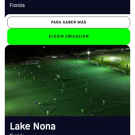
Florida
PARA SABER MÁS
ELEGIR UBICACIÓN
DIRECCIÓN
HORARIO DE
12314 Suttner Ave, Orlando,
APERTURA
FL 32827
De lunes a viernes
Cómo llegar
8.00 h - 12.00 h
TELÉFONO
Sáb-Dom
(407) 863-3101
Sáb: 8 h - 23 h; Dom: 8 h -
22 h
EMAIL
lakenona@sofive.com
Lake Nona