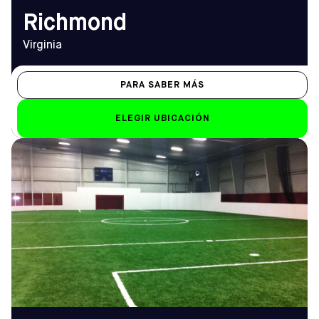
Richmond
Virginia
PARA SABER MÁS
ELEGIR UBICACIÓN
DIRECCIÓN
HORARIO DE
5600 Hillsborough St,
APERTURA
Raleigh, NC 27606
De lunes a viernes
Cómo llegar
10.00 h - 12.00 h
TELÉFONO
Sáb-Dom
(919) 859-2997
Sáb: 8.30 h - 12 h; Dom:
10:00 - 22:00
EMAIL
raleigh@sofive.com