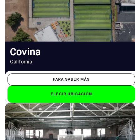
Cómo llegar
14.00 h - 22.00 h
TELÉFONO
Sáb-Dom
(323) 370-0419
de 8.00 a 20.00 horas
EMAIL
covina@sofive.com
Covina
California
PARA SABER MÁS
ELEGIR UBICACIÓN
DIRECCIÓN
HORARIO DE
2343 S Throop St, Chicago,
APERTURA
IL 60608
De lunes a viernes
Cómo llegar
15.00 - 01.00 h (02.00 h el