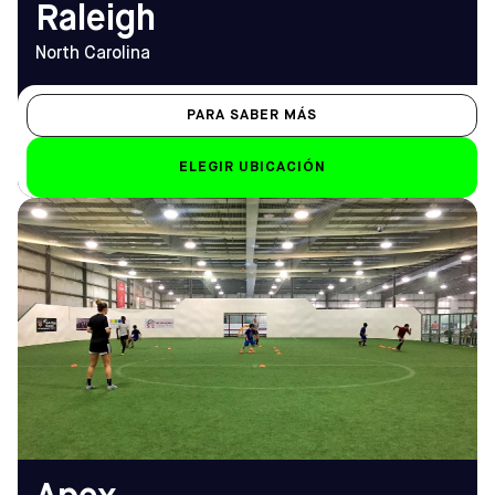
Raleigh
North Carolina
PARA SABER MÁS
ELEGIR UBICACIÓN
DIRECCIÓN
HORARIO DE
1016 Investment Blvd,
APERTURA
Apex, NC 27502
De lunes a viernes
Cómo llegar
7:30 - 12:00
TELÉFONO
Sáb-Dom
(919) 387-2955
Sáb: 8.00 h. - 22.00 h.;
Dom: 8:30 - 22:00
EMAIL
apex@sofive.com