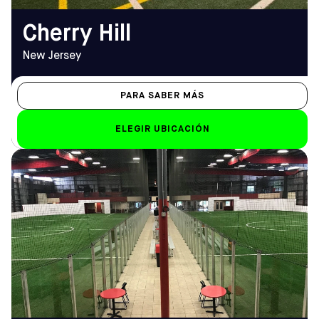
Cherry Hill
New Jersey
PARA SABER MÁS
ELEGIR UBICACIÓN
DIRECCIÓN
HORARIO DE
2300 Oak Lake Blvd,
APERTURA
Midlothian, VA 23112
De lunes a viernes
Cómo llegar
10.00 h - 2.00 h
TELÉFONO
Sáb-Dom
(804) 744-4600
Sáb: 8.30 h - 2 h; Dom:
13:00 - 20:00
EMAIL
richmond@sofive.com