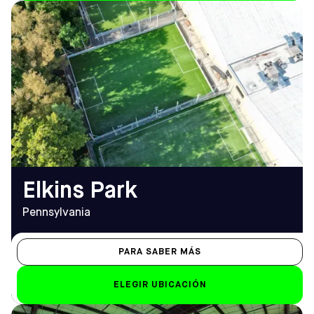
DIRECCIÓN
HORARIO DE
46 Church Road, Elkins Park
APERTURA
PA 19027
De lunes a viernes
Cómo llegar
9.00 h - 12.00 h
TELÉFONO
Sáb-Dom
(215) 544-2626
8.00 h - 12.00 h
EMAIL
elkinspark@sofive.com
Elkins Park
Pennsylvania
PARA SABER MÁS
ELEGIR UBICACIÓN