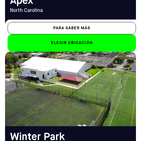
Apex
North Carolina
PARA SABER MÁS
ELEGIR UBICACIÓN
DIRECCIÓN
HORARIO DE
825 Courtland St,
APERTURA
Orlando, FL 32804
De lunes a viernes
Cómo llegar
10.00 h - 12.00 h
TELÉFONO
Sáb-Dom
(407) 641-4791
De 8.00 a 23.00 horas (7.00
horas los domingos)
EMAIL
winterpark@sofive.com
Winter Park