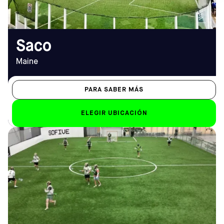
saco@sofive.com
Saco
Maine
PARA SABER MÁS
ELEGIR UBICACIÓN
DIRECCIÓN
HORARIO DE
2278 N Penn Rd, Hatfield,
APERTURA
PA 19440
De lunes a viernes
Cómo llegar
De 9.00 a 23.00 horas
TELÉFONO
Sáb-Dom
(215) 996-1740
De 9.00 a 21.00 horas
EMAIL