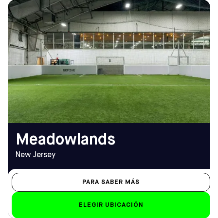
DIRECCIÓN
HORARIO DE
2 Palmer Terrace, Carlstadt,
APERTURA
NJ 07072, Estados Unidos
De lunes a viernes
Cómo llegar
De 12:00 a 2:00 (los
viernes a partir de las
TELÉFONO
11:00)
(201) 345-5434
Sáb-Dom
EMAIL
7.00 h - 2.00 h
meadowlands@sofive.com
Meadowlands
New Jersey
PARA SABER MÁS
ELEGIR UBICACIÓN