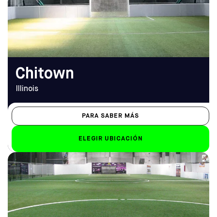
TELÉFONO
viernes)
(312) 226-1988
Sáb-Dom
de 8.00 a 1.00 horas
EMAIL
chitown@sofive.com
Chitown
Illinois
PARA SABER MÁS
ELEGIR UBICACIÓN
DIRECCIÓN
HORARIO DE
3900 S Ashland Ave,
APERTURA
Chicago, IL 60609
De lunes a viernes
Cómo llegar
15.00 h - 01.00 h
TELÉFONO
Sáb-Dom