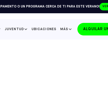
PAMENTO O UN PROGRAMA CERCA DE TI PARA ESTE VERANO!
VE
ALQUILAR 
JUVENTUD
UBICACIONES
MÁS
SELECCIONE SU ESTADO
FLORIDA
LAKE NONA
SELECCIONE
FLORIDA
WINTER PARK
SELECCIONE
NORTH CAROLINA