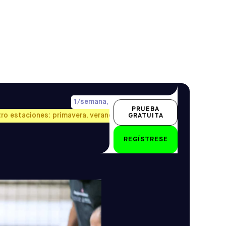
1/semana, precio prorrateado
PRUEBA
tro estaciones: primavera, verano, otoño e invierno.
GRATUITA
18 - 24 meses
REGÍSTRESE