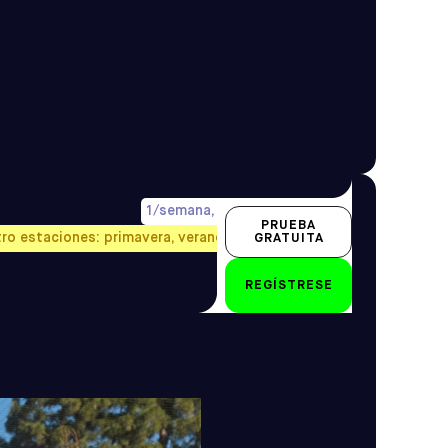
1/semana, precio prorrateado
PRUEBA
tro estaciones: primavera, verano, otoño e invierno.
GRATUITA
2-3 años
REGÍSTRESE