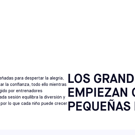
APEX
SELECCIONE
MESES Y 12 AÑOS
NORTH CAROLINA
TBOL PARA NIÑOS EN S
RALEIGH
SELECCIONE
VIRGINIA
RICHMOND
SELECCIONE
NEW JERSEY
CHERRY HILL
LOS GRAND
SELECCIONE
eñadas para despertar la alegría,
ar la confianza, todo ello mientras
EMPIEZAN 
igido por entrenadores
NEW JERSEY
a sesión equilibra la diversión y
MONTE LAUREL
SELECCIONE
PEQUEÑAS 
, por lo que cada niño puede crecer
PENNSYLVANIA
HATFIELD
SELECCIONE