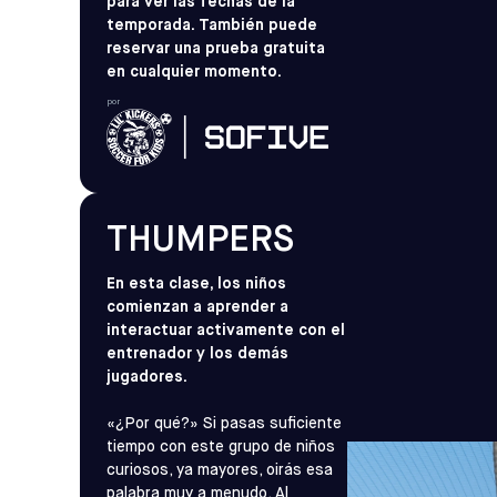
para ver las fechas de la
temporada. También puede
reservar una prueba gratuita
en cualquier momento.
por
THUMPERS
En esta clase, los niños
comienzan a aprender a
interactuar activamente con el
entrenador y los demás
jugadores.
«¿Por qué?» Si pasas suficiente
tiempo con este grupo de niños
curiosos, ya mayores, oirás esa
palabra muy a menudo. Al