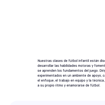
CLASES PARA NIÑOS DE ENTRE 18 
CLASES DE FÚ
Nuestras clases de fútbol infantil están dis
desarrollar las habilidades motoras y foment
se aprenden los fundamentos del juego. Dir
experimentados en un ambiente de apoyo, cad
el enfoque, el trabajo en equipo y la técnica
a su propio ritmo y enamorarse de fútbol.