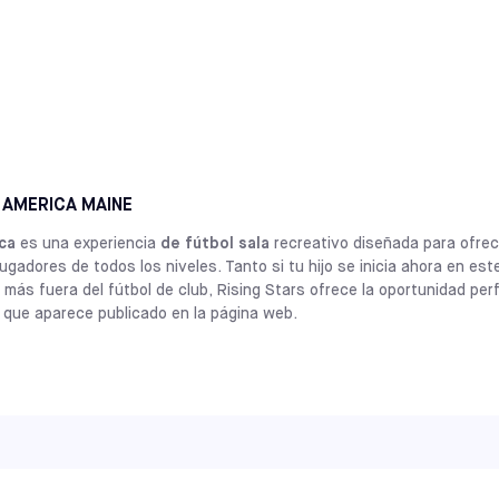
De 5 a 12 
PENNSYLVANIA
ELKINS PARK
SELECCIONE
BUSCAR CLASES DEL INSTITUTO DE HABILIDADES
NEW JERSEY
MEADOWLANDS
SELECCIONE
 AMERICA MAINE
ca
es una experiencia
de fútbol sala
recreativo diseñada para ofrec
ugadores de todos los niveles. Tanto si tu hijo se inicia ahora en est
más fuera del fútbol de club, Rising Stars ofrece la oportunidad per
o que aparece publicado en la página web.
EN