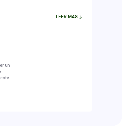
años
Clases
LEER MÁS
er un
e
fecta