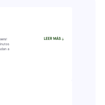
LEER MÁS
ckers
!
inutos
yudan a
ten a los jóvenes jugadores de entre 18
ciales, emocionales y cognitivas a través
eñadas por profesionales del desarrollo
niños una base que va más allá del fútbol,
as y compañeros de equipo tanto dentro