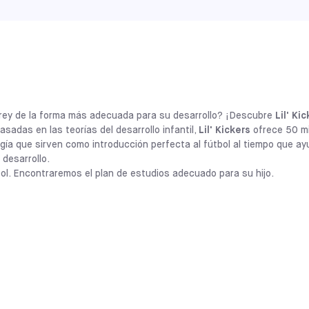
MAINE
SACO
SELECCIONE
CALIFORNIA
ALAMEDA
SELECCIONE
rte rey de la forma más adecuada para su desarrollo? ¡Descubre
Lil' Ki
CALIFORNIA
UPLAND
sadas en las teorías del desarrollo infantil,
Lil' Kickers
ofrece 50 m
SELECCIONE
rgía que sirven como introducción perfecta al fútbol al tiempo que a
 desarrollo.
ILLINOIS
bol. Encontraremos el plan de estudios adecuado para su hijo.
LA PERSHING
SELECCIONE
ILLINOIS
CHITOWN
SELECCIONE
Los programas
Lil' Kickers x Sofive
permi
meses y 7 años desarrollar habilidades so
de actividades basadas en el fútbol y dis
CALIFORNIA
infantil. Esta filosofía proporciona a los 
COVINA
SELECCIONE
preparándoles para ser buenos deportist